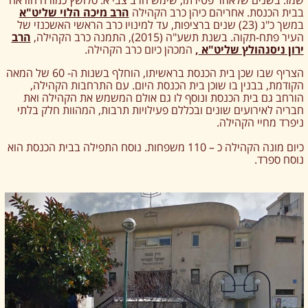
שמו. בשנים שלאחר פטירתו, שימש הרב צבי א. סלושץ כמורה הוראה
בבית הכנסת. אחריהם כיהן כרב הקהילה
הרב מיכה הלוי שליט"א
במשך כ"ג (23) שנים ברציפות, עד למינויו כרב הראשי האשכנזי של
העיר פתח-תקוה. בשנת תשע"ה (2015), התמנה כרב הקהילה,
הרב
ירון ניסנהולץ שליט"א
,
המכהן כיום כרב הקהילה.
הצריף שבו שכן בית הכנסת בראשיתו, הוחלף בשנות ה- 60 של המאה
הקודמת, בבנין בו שוכן בית הכנסת היום. עם התרחבות הקהילה,
הורחב גם בית הכנסת ונוסף לו גם אולם המשמש את הקהילה ואת
חבריה לאירועים שונים ובכללם פעילויות תרבות, המהוות חלק בלתי
ניפרד מחיי הקהילה.
כיום מונה הקהילה כ – 110 משפחות. נוסח התפילה בבית הכנסת הוא
נוסח ספרד.