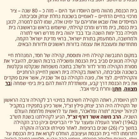
בית הכנסת, מהווה מיום היווסדו ועד היום – מזה כ – 80 שנה – ציר
מרכזי בחיים הדתיים – לאומיים בשכונת נחלת יצחק וסביבתה.
המייסדים ואלו שבאו אחריהם עד ימינו אלה, שמו להם למטרה, לכונן
בית כנסת, בית מדרש ומרכז קהילתי, שישמש בראש ובראשונה בית
תפילה בכל ימות השנה ובד בבד יהווה בית מדרש ראוי לתורה
ולמחשבה, המתעמק בתורת ישראל, בראי מדינת ישראל הקמה,
מתחדשת ומעצבת את עצמה בדורות ראשונים ולדורות הבאים.
במקום התגבשה קהילה חיה ותוססת, קהילה של חסד, המנהלת חיי
קהילה מגוונים סביב בית הכנסת ומשכילה ברבות השנים, להעביר את
מסורת הקהילה מדור לדור ולשלב בתוכה משפחות שנקלטו ונקלטות
בשכונה וסביבתה, הרואות בקהילה בית ראשון לחייהן הרוחניים
והקהילתיים. לצד אלו, פונה הקהילה גם אל שכניה, אשר אינם פוקדים
את בית הכנסת דרך קבע, ומשתדלת להוות להם בית בימי שמחה (
בר
מצווה
,
חתן
) וחו"ח בימי אבל.
למן היווסדה, ראתה הקהילה חשיבות במינוי רב לקהילה ורבה הראשון
של הקהילה היה הרב יצחק פילץ זצ"ל, אשר כיהן בתפקידו במקביל
לניהול ישיבת "תורה ומלאכה", וזאת עד לראשית מלחמת העולם
השניה.
הרב משה אשר דורף זצ"ל
, הגיע לקהילתנו בשנת תש"ב
(1942) לאחר העפלה ומעצר על ידי הבריטים וכיהן כרב הקהילה
במשך כ"ו (26) שנים ברציפות. לאחר פטירתו וכהכרה והוקרה
לתרומתו לחיי בית הכנסת ועיצובם, הוחלט לקרוא את בית הכנסת על