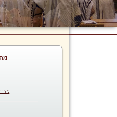
מה 
לוח זמ