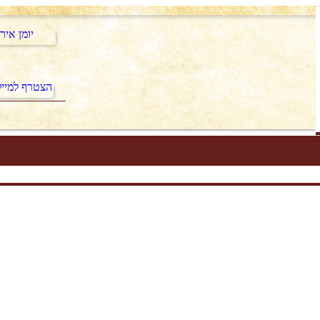
יומן איר
הצטרף למייל