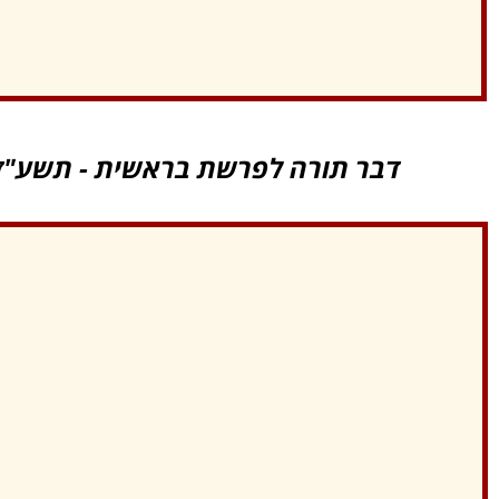
דבר תורה לפרשת בראשית - תשע"ז